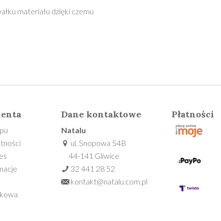
ałku materiału dzięki czemu
ienta
Dane kontaktowe
Płatności
epu
Natalu
tności
ul. Snopowa 54B
es
44-141 Gliwice
macje
32 441 28 52
kontakt@natalu.com.pl
nkowa