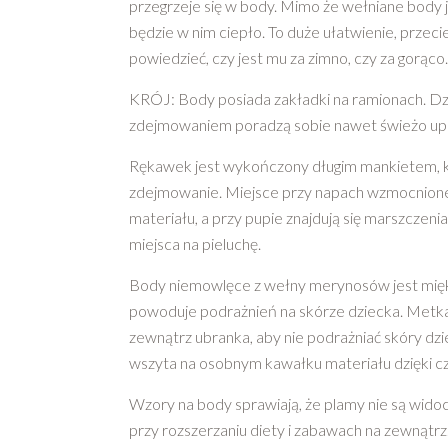
przegrzeje się w body. Mimo że wełniane body j
będzie w nim ciepło. To duże ułatwienie, przeci
powiedzieć, czy jest mu za zimno, czy za gorąco
KRÓJ: Body posiada zakładki na ramionach. Dzi
zdejmowaniem poradzą sobie nawet świeżo upi
Rękawek jest wykończony długim mankietem, kt
zdejmowanie. Miejsce przy napach wzmocnion
materiału, a przy pupie znajdują się marszczenia
miejsca na pieluchę.
Body niemowlęce z wełny merynosów jest miękk
powoduje podrażnień na skórze dziecka. Metk
zewnątrz ubranka, aby nie podrażniać skóry dz
wszyta na osobnym kawałku materiału dzięki cz
Wzory na body sprawiają, że plamy nie są wido
przy rozszerzaniu diety i zabawach na zewnątrz