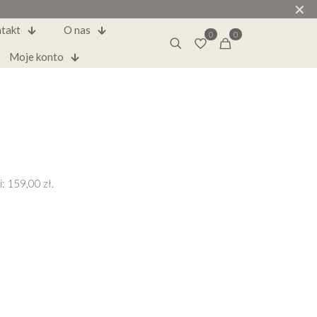
✕
takt
O nas
0
0
Moje konto
i:
159,00
zł
.