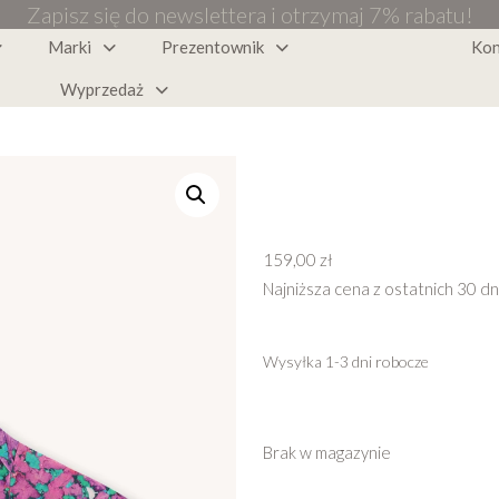
Zapisz się do newslettera i otrzymaj 7% rabatu!
Marki
Prezentownik
Kon
Wyprzedaż
159,00
zł
Najniższa cena z ostatnich 30 dn
Wysyłka 1-3 dni robocze
Brak w magazynie