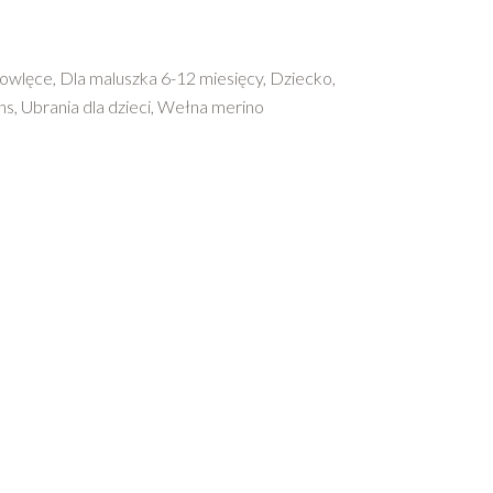
mowlęce
,
Dla maluszka 6-12 miesięcy
,
Dziecko
,
ns
,
Ubrania dla dzieci
,
Wełna merino