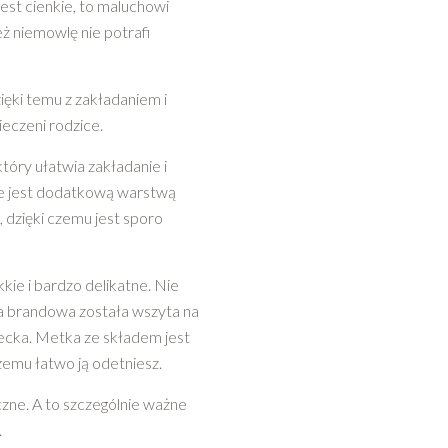
est cienkie, to maluchowi
eż niemowlę nie potrafi
.
ęki temu z zakładaniem i
eczeni rodzice.
óry ułatwia zakładanie i
e jest dodatkową warstwą
, dzięki czemu jest sporo
ie i bardzo delikatne. Nie
a brandowa została wszyta na
iecka. Metka ze składem jest
emu łatwo ją odetniesz.
czne. A to szczególnie ważne
.