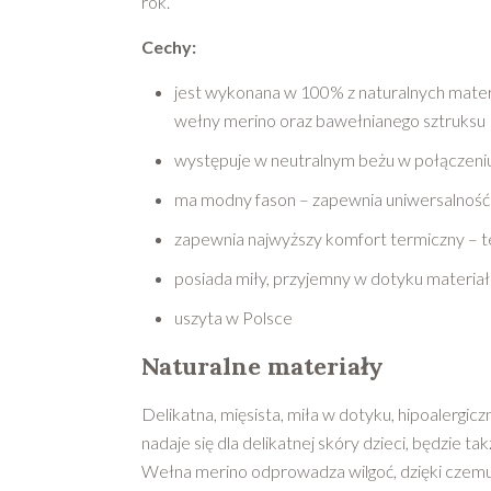
rok.
Cechy:
jest wykonana w 100% z naturalnych mater
wełny merino oraz bawełnianego sztruksu
występuje w neutralnym beżu w połączeniu
ma modny fason – zapewnia uniwersalność d
zapewnia najwyższy komfort termiczny – 
posiada miły, przyjemny w dotyku materiał
uszyta w Polsce
Naturalne materiały
Delikatna, mięsista, miła w dotyku, hipoalergicz
nadaje się dla delikatnej skóry dzieci, będzie t
Wełna merino odprowadza wilgoć, dzięki czem