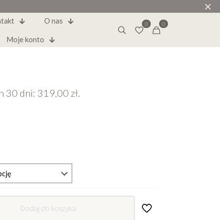
✕
takt
O nas
0
0
Moje konto
h 30 dni:
319,00
zł
.
Dodaj do koszyka