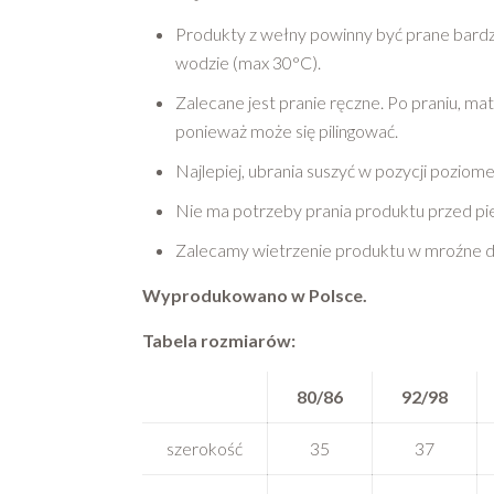
Produkty z wełny powinny być prane bardzo
wodzie (max 30°C).
Zalecane jest pranie ręczne. Po praniu, mat
ponieważ może się pilingować.
Najlepiej, ubrania suszyć w pozycji poziome
Nie ma potrzeby prania produktu przed p
Zalecamy wietrzenie produktu w mroźne dni
Wyprodukowano w Polsce.
Tabela rozmiarów:
80/86
92/98
szerokość
35
37