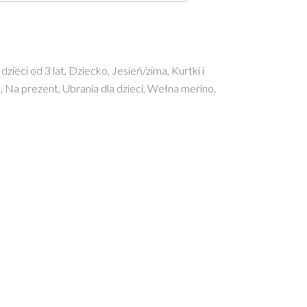
 dzieci od 3 lat
,
Dziecko
,
Jesień/zima
,
Kurtki i
a
,
Na prezent
,
Ubrania dla dzieci
,
Wełna merino
,