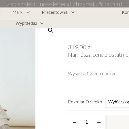
Zapisz się do newslettera i otrzymaj 7% rabatu!
Marki
Prezentownik
Kon
Wyprzedaż
319,00
zł
Najniższa cena z ostatnic
Wysyłka 1-3 dni robocze
Rozmiar Dziecko
ilość
Dwustronna