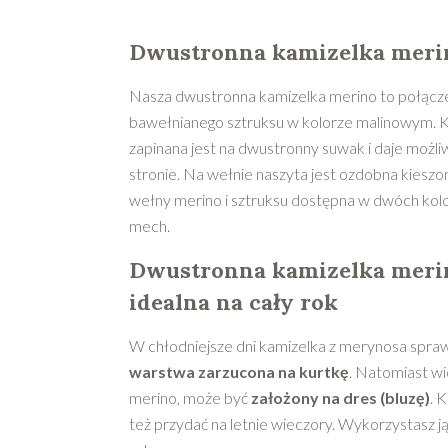
Dwustronna kamizelka merin
Nasza dwustronna kamizelka merino to połącz
bawełnianego sztruksu w kolorze malinowym. K
zapinana jest na dwustronny suwak i daje możli
stronie. Na wełnie naszyta jest ozdobna kiesz
wełny merino i sztruksu dostępna w dwóch kol
mech.
Dwustronna kamizelka merin
idealna na cały rok
W chłodniejsze dni kamizelka z merynosa sprawd
warstwa zarzucona na kurtkę
. Natomiast wi
merino, może być
założony na dres (bluzę)
. 
też przydać na letnie wieczory. Wykorzystasz 