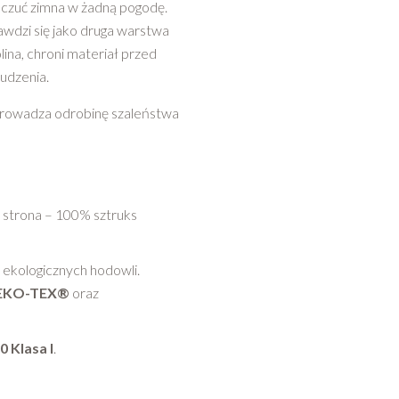
ą czuć zimna w żadną pogodę.
awdzi się jako druga warstwa
lina, chroni materiał przed
rudzenia.
prowadza odrobinę szaleństwa
 strona – 100% sztruks
ekologicznych hodowli.
OEKO-TEX®
oraz
 Klasa I
.