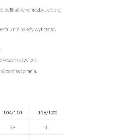
 delikatnie w niezbyt ciepłej
eriału nie należy wykręcać,
j.
ierwszym użyciem.
, zamiast prania.
104/110
116/122
39
41