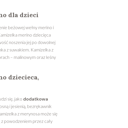
o dla dzieci
enie beżowej wełny merino i
amizelka merino dziecięca
wość noszenia jej po dowolnej
onka z suwakiem. Kamizelka z
orach – malinowym oraz leśny
o dziecieca,
zi się, jako
dodatkowa
osną i jesienią, bezrękawnik
Kamizelka z merynosa może się
ją z powodzeniem przez cały