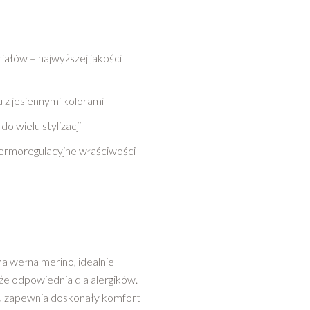
iałów – najwyższej jakości
 z jesiennymi kolorami
o wielu stylizacji
termoregulacyjne właściwości
na wełna merino, idealnie
akże odpowiednia dla alergików.
u zapewnia doskonały komfort