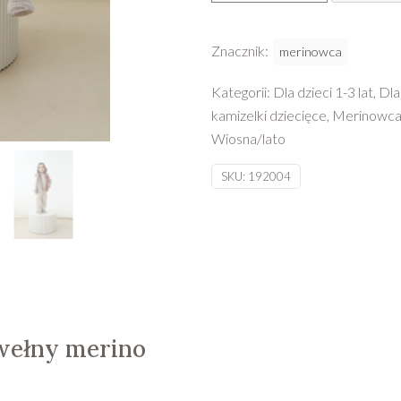
kamizelka
z
Znacznik:
merinowca
wełny
merino
Kategorii:
Dla dzieci 1-3 lat
,
Dla
Merinowca
kamizelki dziecięce
,
Merinowc
-
Wiosna/lato
malina
SKU:
192004
wełny merino