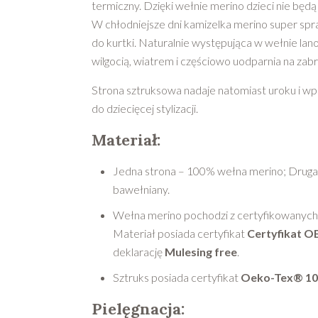
termiczny. Dzięki wełnie merino dzieci nie będ
W chłodniejsze dni kamizelka merino super spr
do kurtki. Naturalnie występująca w wełnie lano
wilgocią, wiatrem i częściowo uodparnia na zab
Strona sztruksowa nadaje natomiast uroku i w
do dziecięcej stylizacji.
Materiał:
Jedna strona – 100% wełna merino; Druga
bawełniany.
Wełna merino pochodzi z certyfikowanych 
Materiał posiada certyfikat
Certyfikat 
deklarację
Mulesing free
.
Sztruks posiada certyfikat
Oeko-Tex® 100
Pielęgnacja: