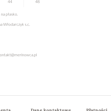
44
48
na płasko.
a Włodarczyk s.c.
 kontakt@merinowca.pl
ienta
Dane kontaktowe
Płatności