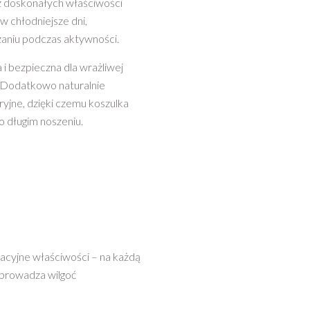
 z doskonałych właściwości
w chłodniejsze dni,
zaniu podczas aktywności.
i bezpieczna dla wrażliwej
. Dodatkowo naturalnie
yjne, dzięki czemu koszulka
 długim noszeniu.
acyjne właściwości – na każdą
dprowadza wilgoć