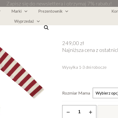
Zapisz się do newslettera i otrzymaj 7% rabatu!
Marki
Prezentownik
Kon
Wyprzedaż
249,00
zł
Najniższa cena z ostatnic
Wysyłka 1-3 dni robocze
Rozmiar Mama
ilość
Koszulka