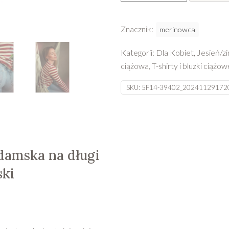
z
wełny
Znacznik:
merinowca
merino
damska
Kategorii:
Dla Kobiet
,
Jesień/z
na
ciążowa
,
T-shirty i bluzki ciążow
długi
rękaw
SKU:
5F14-39402_20241129172
Merinowca
-
w
paski
damska na długi
ki