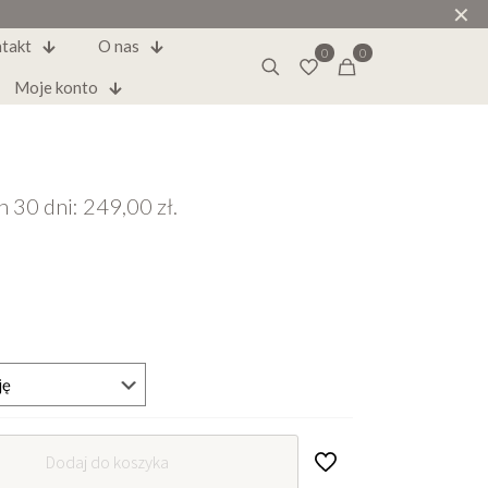
✕
takt
O nas
0
0
Moje konto
h 30 dni:
249,00
zł
.
Dodaj do koszyka