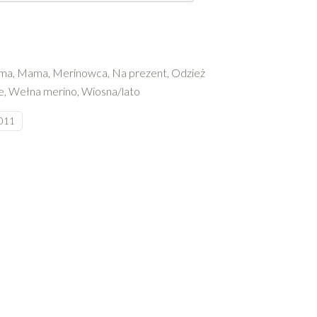
ima
,
Mama
,
Merinowca
,
Na prezent
,
Odzież
e
,
Wełna merino
,
Wiosna/lato
011