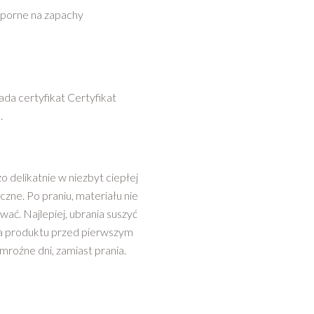
dporne na zapachy
da certyfikat Certyfikat
.
 delikatnie w niezbyt ciepłej
czne. Po praniu, materiału nie
wać. Najlepiej, ubrania suszyć
ia produktu przed pierwszym
roźne dni, zamiast prania.