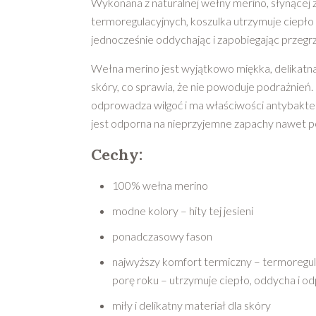
Wykonana z naturalnej wełny merino, słynącej
termoregulacyjnych, koszulka utrzymuje ciepło 
jednocześnie oddychając i zapobiegając przegr
Wełna merino jest wyjątkowo miękka, delikatna 
skóry, co sprawia, że nie powoduje podrażnień
odprowadza wilgoć i ma właściwości antybakter
jest odporna na nieprzyjemne zapachy nawet po
Cechy:
100% wełna merino
modne kolory – hity tej jesieni
ponadczasowy fason
najwyższy komfort termiczny – termoregul
porę roku – utrzymuje ciepło, oddycha i o
miły i delikatny materiał dla skóry