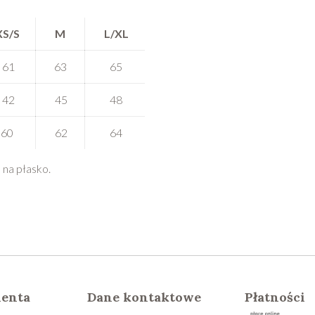
XS/S
M
L/XL
61
63
65
42
45
48
60
62
64
na płasko.
ienta
Dane kontaktowe
Płatności