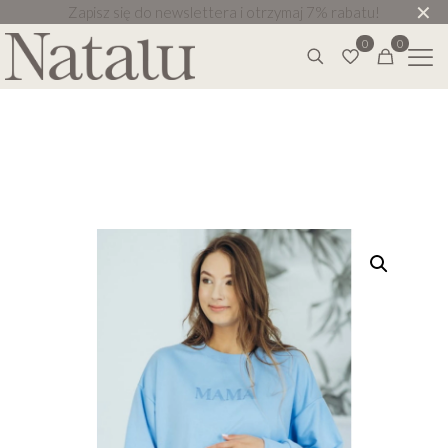
✕
Zapisz się do newslettera i otrzymaj 7% rabatu!
0
0