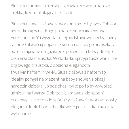
Latte
Bluza do karmienia piersią i ciążowa czerwona bardzo
Błękitna
miękka, luźna i otulająca brzuszek.
Bluza dresowa ciążowa stworzona po to by być z Tobą od
początku ciąży na długo po narodzinach maleństwa.
Funkcjonalność i wygoda to jej podstawowe cechy. Luźny
fason z łatwością dopasuje się do rosnącego brzuszka, a
potem zapinane na guziki boki pozwolą na łatwy dostęp
do piersi dla maluszka. W dodatku sprzyja tuszowaniu po-
ciążowego brzuszka. Zdobiona eleganckim i
trwałym haftem: MAMA. Bluza ciążowa z haftem to
idealny pomysł na prezent na baby shower, z okazji
narodzin dziecka lub bez okazji tylko po to by wywołać
uśmiech na twarzy. Dobrze się sprawdzi do spodni
dresowych, ale tez do spódnicy ciążowej, tworząc prosty i
elegancki look. Produkt całkowicie polski – tkanina oraz
wykonanie.