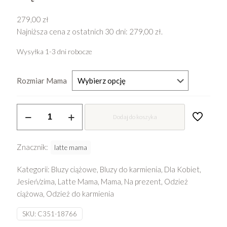
279,00
zł
Najniższa cena z ostatnich 30 dni:
279,00
zł
.
Wysyłka 1-3 dni robocze
Rozmiar Mama
ilość
Dodaj do koszyka
Bluza
ciążowa
i
Znacznik:
latte mama
do
Kategorii:
Bluzy ciążowe
,
Bluzy do karmienia
,
Dla Kobiet
,
karmienia
Jesień/zima
,
Latte Mama
,
Mama
,
Na prezent
,
Odzież
Latte
ciążowa
,
Odzież do karmienia
Mama
-
SKU:
C351-18766
Sky