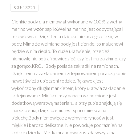
SKU:
13220
Cienkie body dla niemowląt wykonane w 100% z wełny
merino we wzór papilio.Wełna merino jest oddychająca i
przewiewna. Dzięki temu dziecko nie przegrzeje się w
body. Mimo że wełniane body jest cienkie, to maluchowi
będzie w nim ciepło. To duże ułatwienie, przecież
niemowlę nie potrafi powiedzieć, czy jest mu za zimno, czy
za gorąco.KRÓJ: Body posiada zakładki na ramionach.
Dzięki temu z zakładaniem i zdejmowaniem poradzą sobie
nawet świeżo upieczeni rodzice.Rękawek jest
wykończony długim mankietem, który ułatwia zakładanie
i zdejmowanie. Miejsce przy napach wzmocnione jest
dodatkową warstwą materiału, a przy pupie znajdują się
marszczenia, dzięki czemu jest sporo miejsca na
pieluchę.Body niemowlęce z wełny merynosów jest
miękkie i bardzo delikatne. Nie powoduje podrażnień na
skórze dziecka. Metka brandowa została wszyta na