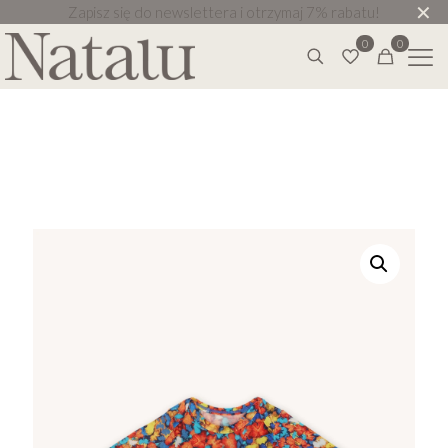
✕
Zapisz się do newslettera i otrzymaj 7% rabatu!
0
0