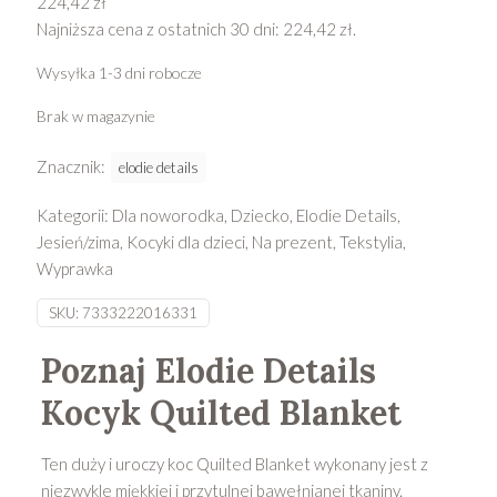
224,42
zł
Najniższa cena z ostatnich 30 dni:
224,42
zł
.
Wysyłka 1-3 dni robocze
Brak w magazynie
Znacznik:
elodie details
Kategorii:
Dla noworodka
,
Dziecko
,
Elodie Details
,
Jesień/zima
,
Kocyki dla dzieci
,
Na prezent
,
Tekstylia
,
Wyprawka
SKU:
7333222016331
Poznaj Elodie Details
Kocyk Quilted Blanket
Ten duży i uroczy koc Quilted Blanket wykonany jest z
niezwykle miękkiej i przytulnej bawełnianej tkaniny.