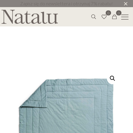
✕
Zapisz się do newslettera i otrzymaj 7% rabatu!
0
0