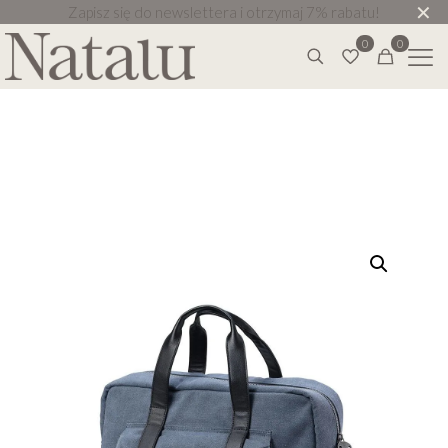
✕
Zapisz się do newslettera i otrzymaj 7% rabatu!
0
0