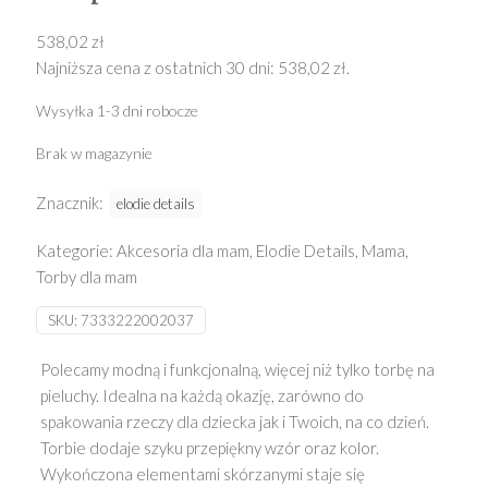
538,02
zł
Najniższa cena z ostatnich 30 dni:
538,02
zł
.
Wysyłka 1-3 dni robocze
Brak w magazynie
Znacznik:
elodie details
Kategorie:
Akcesoria dla mam
,
Elodie Details
,
Mama
,
Torby dla mam
SKU:
7333222002037
Polecamy modną i funkcjonalną, więcej niż tylko torbę na
pieluchy. Idealna na każdą okazję, zarówno do
spakowania rzeczy dla dziecka jak i Twoich, na co dzień.
Torbie dodaje szyku przepiękny wzór oraz kolor.
Wykończona elementami skórzanymi staje się