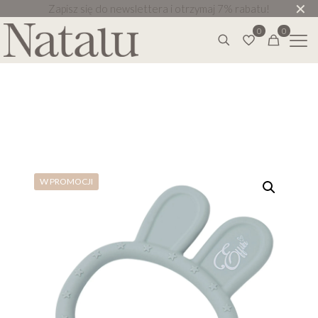
✕
Zapisz się do newslettera i otrzymaj 7% rabatu!
0
0
W PROMOCJI