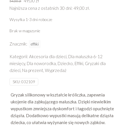
Pierwotna
Aktualna
49,00
zł
54,00
zł
cena
cena
Najniższa cena z ostatnich 30 dni:
49,00
zł
.
wynosiła:
wynosi:
Wysyłka 1-3 dni robocze
54,00 zł.
49,00 zł.
Brak w magazynie
Znacznik:
effiki
Kategorii:
Akcesoria dla dzieci
,
Dla maluszka 6-12
miesięcy
,
Dla noworodka
,
Dziecko
,
Effiki
,
Gryzaki dla
dzieci
,
Na prezent
,
Wyprzedaż
SKU:
032109
Gryzak silikonowy w kształcie króliczka, zapewnia
ukojenie dla ząbkującego maluszka. Dzięki niewielkim
wypustkom zmniejsza dyskomfort i łagodzi opuchnięte
dziąsła. Dodatkowo wypustki masują delikatne dziąsła
dziecka, co ułatwia wyżynanie się nowych ząbków.