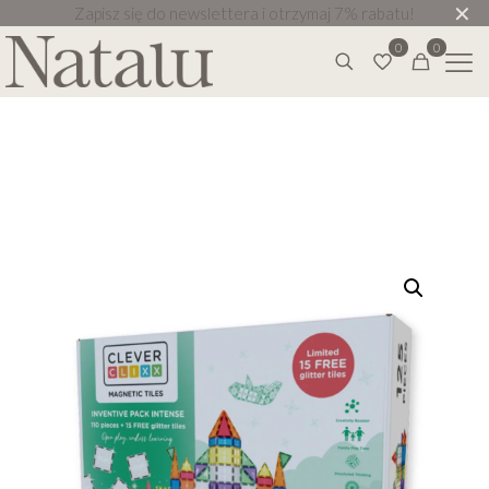
✕
Zapisz się do newslettera i otrzymaj 7% rabatu!
0
0