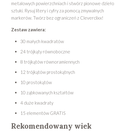
metalowych powierzchniach i stwórz pionowe dzieło
sztuki. Rysuj litery i cyfry za pomocą zmywalnych
markerów. Twórz bez ograniczeń z Cleverclixx!
Zestaw zawiera:
30 małych kwadratów
24 trójkąty równoboczne
8 trójkątów równoramiennych
12 trójkątów prostokątnych
10 prostokątów
10 ząbkowanych kształtów
4 duże kwadraty
15 elementów GRATIS
Rekomendowany wiek