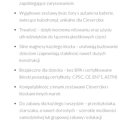
zapobiegające zarysowaniom
Wyjątkowe zestawy (m.in. tory s autami na baterie,
świecące kulodromy), unikalne dla Cleverclixx
Trwałość – dzięki mocnemu nitowaniu oraz użyciu
ultradźwięków do łączenia plastikowych części
Silne magnesy każdego klocka – ułatwiają budowanie
dzieciom i zapewniają stabilność nawet dużych
konstrukcji
Bezpieczne dla dziecka – bez BPA i certyfikowane
(klocki posiadają certyfikaty: CPSC, CE, EN71, ASTM)
Kompatybilność z innymi zestawami Cleverclixx i
klockami innych marek
Do zabawy dla każdego i wszędzie – przedszkolaka,
starszaka, a nawet dorosłych – szerokie możliwości
samodzielnej lub grupowej zabawy i edukacji