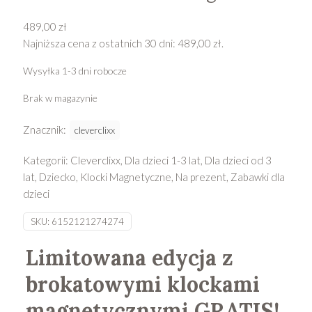
489,00
zł
Najniższa cena z ostatnich 30 dni:
489,00
zł
.
Wysyłka 1-3 dni robocze
Brak w magazynie
Znacznik:
cleverclixx
Kategorii:
Cleverclixx
,
Dla dzieci 1-3 lat
,
Dla dzieci od 3
lat
,
Dziecko
,
Klocki Magnetyczne
,
Na prezent
,
Zabawki dla
dzieci
SKU:
6152121274274
Limitowana edycja z
brokatowymi klockami
magnetycznymi GRATIS!