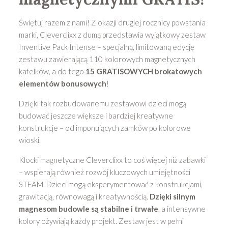
Świętuj razem z nami! Z okazji drugiej rocznicy powstania
marki, Cleverclixx z dumą przedstawia wyjątkowy zestaw
Inventive Pack Intense – specjalną, limitowaną edycję
zestawu zawierającą 110 kolorowych magnetycznych
kafelków, a do tego
15 GRATISOWYCH brokatowych
elementów bonusowych
!
Dzięki tak rozbudowanemu zestawowi dzieci mogą
budować jeszcze większe i bardziej kreatywne
konstrukcje – od imponujących zamków po kolorowe
wioski.
Klocki magnetyczne Cleverclixx to coś więcej niż zabawki
– wspierają również rozwój kluczowych umiejętności
STEAM. Dzieci mogą eksperymentować z konstrukcjami,
grawitacją, równowagą i kreatywnością.
Dzięki silnym
magnesom budowle są stabilne i trwałe
, a intensywne
kolory ożywiają każdy projekt. Zestaw jest w pełni