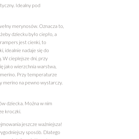
tyczny. Idealny pod
ełny merynosów. Oznacza to,
żeby dziecku było ciepło, a
rampers jest cienki, to
i, idealnie nadaje się do
W cieplejsze dni, przy
ię jako wierzchnia warstwa,
y merino. Przy temperaturze
ny merino na pewno wystarczy.
chów dziecka. Można w nim
ze kroczki.
owania jeszcze ważniejsza!
wygodniejszy sposób. Dlatego