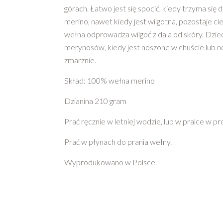
górach. Łatwo jest się spocić, kiedy trzyma się
merino, nawet kiedy jest wilgotna, pozostaje ci
wełna odprowadza wilgoć z dala od skóry. Dzi
merynosów, kiedy jest noszone w chuście lub nosi
zmarznie.
Skład: 100% wełna merino
Dzianina 210 gram
Prać ręcznie w letniej wodzie, lub w pralce w p
Prać w płynach do prania wełny.
Wyprodukowano w Polsce.