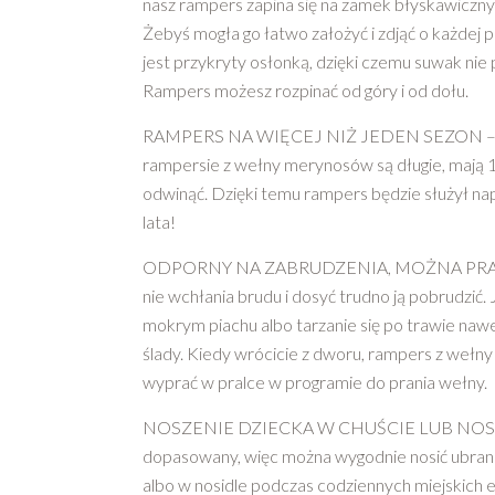
nasz rampers zapina się na zamek błyskawiczny n
Żebyś mogła go łatwo założyć i zdjąć o każdej p
jest przykryty osłonką, dzięki czemu suwak nie
Rampers możesz rozpinać od góry i od dołu.
RAMPERS NA WIĘCEJ NIŻ JEDEN SEZON – 
rampersie z wełny merynosów są długie, mają 
odwinąć. Dzięki temu rampers będzie służył n
lata!
ODPORNY NA ZABRUDZENIA, MOŻNA PRAĆ 
nie wchłania brudu i dosyć trudno ją pobrudzi
mokrym piachu albo tarzanie się po trawie naw
ślady. Kiedy wrócicie z dworu, rampers z weł
wyprać w pralce w programie do prania wełny.
NOSZENIE DZIECKA W CHUŚCIE LUB NOSID
dopasowany, więc można wygodnie nosić ubrane
albo w nosidle podczas codziennych miejskich