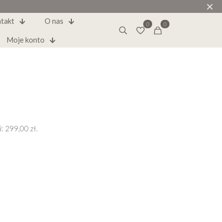
✕
takt
O nas
0
0
Moje konto
i:
299,00
zł
.