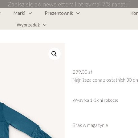
Zapisz się do newslettera i otrzymaj 7% rabatu!
Marki
Prezentownik
Kon
Wyprzedaż
299,00
zł
Najniższa cena z ostatnich 30 dn
Wysyłka 1-3 dni robocze
Brak w magazynie