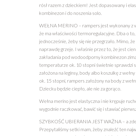
rósł razem z dzieckiem! Jest dopasowany i elas
kombinezon i do noszenia solo.
WEŁNA MERINO – rampers jest wykonany z w
że ma właściwości termoregulacyjne. Dba o to, 
jednocześnie, żeby się nie przegrzało. Mimo, że 
naprawdę grzeje. I właśnie przez to, że jest cienk
zakładania pod wodoodporny kombinezon zimą. 
temperaturze ok. 10 stopni świetnie sprawdzi s
założona na leginsy, body albo koszulkę z wełn
ok. 15 stopni, rampers założony na body z weł
Dziecku będzie ciepło, ale nie za gorąco.
Wełna merino jest elastyczna i nie krępuje ru
wygodnie raczkować, bawić się i stawiać pierws
SZYBKOŚĆ UBIERANIA JEST WAŻNA – a zdejm
Przepytaliśmy setki mam, żeby znaleźć ten naj