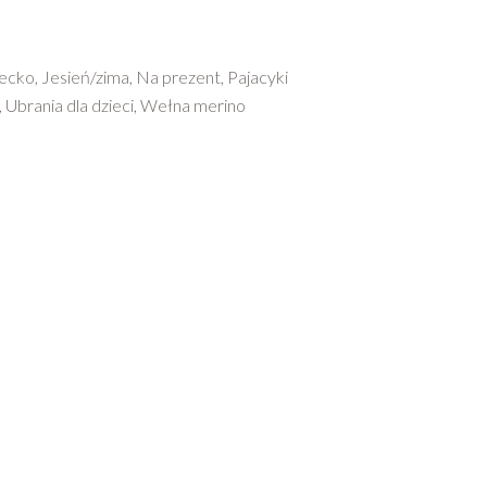
ecko
,
Jesień/zima
,
Na prezent
,
Pajacyki
,
Ubrania dla dzieci
,
Wełna merino