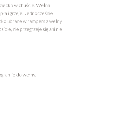
 dziecko w chuście. Wełna
epła i grzeje. Jednocześnie
ecko ubrane w rampers z wełny
dle, nie przegrzeje się ani nie
rogramie do wełny.