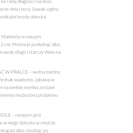
a całej długości i na skos.
orze dnia i nocy. Suwak u góry
 podrażni brody dziecka.
Mankiety w naszym
12 cm. Można je podwinąć albo
aprawdę długo i starczy Wam na
W PRALCE – wełna merino
ć. Jednak wiadomo, zabawa w
et na wełnie merino zostawi
ny merino można bez problemu
LE – rampers jest
 w niego dziecko w chuście
 eskapad albo chodząc po