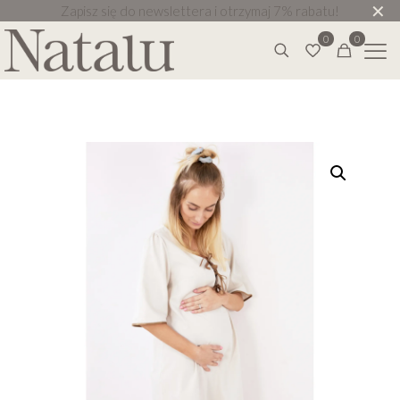
✕
Zapisz się do newslettera i otrzymaj 7% rabatu!
0
0