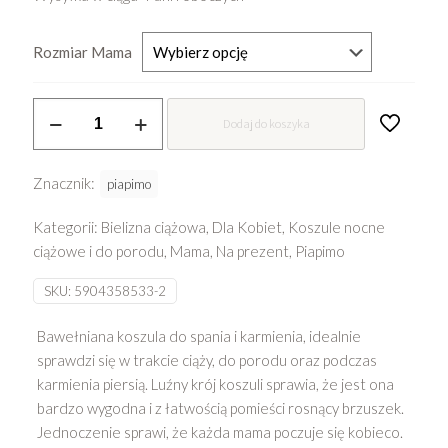
Rozmiar Mama
ilość
Dodaj do koszyka
Koszula
do
spania
Znacznik:
piapimo
i
Kategorii:
Bielizna ciążowa
,
Dla Kobiet
,
Koszule nocne
karmienia
ciążowe i do porodu
,
Mama
,
Na prezent
,
Piapimo
Piapimo
-
SKU:
5904358533-2
Chloe
Bawełniana koszula do spania i karmienia, idealnie
sprawdzi się w trakcie ciąży, do porodu oraz podczas
karmienia piersią. Luźny krój koszuli sprawia, że jest ona
bardzo wygodna i z łatwością pomieści rosnący brzuszek.
Jednoczenie sprawi, że każda mama poczuje się kobieco.