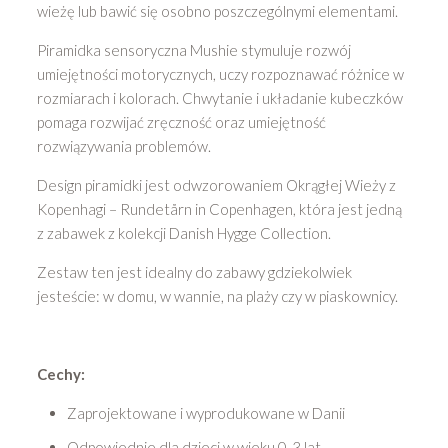
wieżę lub bawić się osobno poszczególnymi elementami.
Piramidka sensoryczna Mushie stymuluje rozwój
umiejętności motorycznych, uczy rozpoznawać różnice w
rozmiarach i kolorach. Chwytanie i układanie kubeczków
pomaga rozwijać zręczność oraz umiejętność
rozwiązywania problemów.
Design piramidki jest odwzorowaniem Okrągłej Wieży z
Kopenhagi – Rundetårn in Copenhagen, która jest jedną
z zabawek z kolekcji Danish Hygge Collection.
Zestaw ten jest idealny do zabawy gdziekolwiek
jesteście: w domu, w wannie, na plaży czy w piaskownicy.
Cechy:
Zaprojektowane i wyprodukowane w Danii
Odpowiednie dla dzieci w wieku 0-3 lat