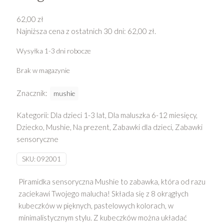
62,00
zł
Najniższa cena z ostatnich 30 dni:
62,00
zł
.
Wysyłka 1-3 dni robocze
Brak w magazynie
Znacznik:
mushie
Kategorii:
Dla dzieci 1-3 lat
,
Dla maluszka 6-12 miesięcy
,
Dziecko
,
Mushie
,
Na prezent
,
Zabawki dla dzieci
,
Zabawki
sensoryczne
SKU:
092001
Piramidka sensoryczna Mushie to zabawka, która od razu
zaciekawi Twojego malucha! Składa się z 8 okrągłych
kubeczków w pięknych, pastelowych kolorach, w
minimalistycznym stylu. Z kubeczków można układać