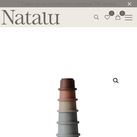
✕
Zapisz się do newslettera i otrzymaj 7% rabatu!
0
0